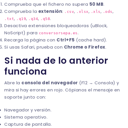
Comprueba que el fichero no supera
50 MB
.
Comprueba la
extensión
:
,
,
,
,
.csv
.xlsx
.xls
.ods
,
,
,
.
.txt
.q19
.q34
.q58
Desactiva extensiones bloqueadoras (uBlock,
NoScript) para
.
conversorsepa.es
Recarga la página con
Ctrl+F5
(cache hard).
Si usas Safari, prueba con
Chrome o Firefox
.
Si nada de lo anterior
funciona
Abre la
consola del navegador
(F12 → Consola) y
mira si hay errores en rojo. Cópianos el mensaje en
soporte
junto con:
Navegador y versión.
Sistema operativo.
Captura de pantalla.