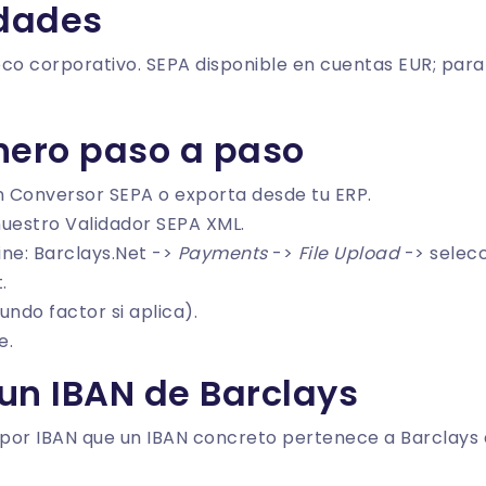
idades
o corporativo. SEPA disponible en cuentas EUR; para
chero paso a paso
n
Conversor SEPA
o exporta desde tu ERP.
nuestro
Validador SEPA XML
.
ine: Barclays.Net ->
Payments
->
File Upload
-> selecc
.
undo factor si aplica).
e.
 un IBAN de Barclays
por IBAN
que un IBAN concreto pertenece a Barclays an