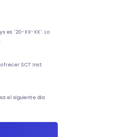
ys es `20-XX-XX`. Lo
.
 ofrecer SCT Inst
a el siguiente dia