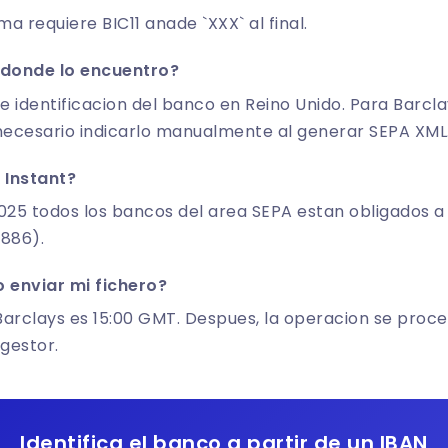
ma requiere BIC11 anade `XXX` al final.
 donde lo encuentro?
de identificacion del banco en Reino Unido. Para Barcla
 necesario indicarlo manualmente al generar SEPA XML
 Instant?
025 todos los bancos del area SEPA estan obligados a
886).
 enviar mi fichero?
 Barclays es 15:00 GMT. Despues, la operacion se proces
 gestor.
Identifica el banco a partir de un IBAN