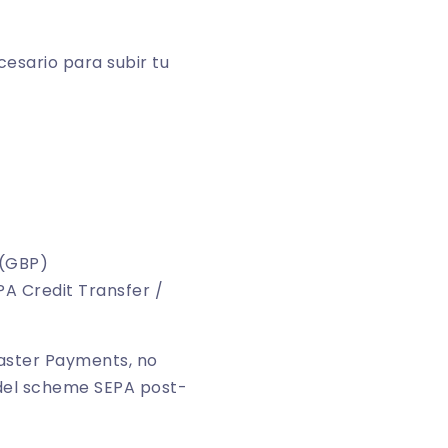
ecesario para subir tu
 (GBP)
PA Credit Transfer /
Faster Payments, no
 del scheme SEPA post-