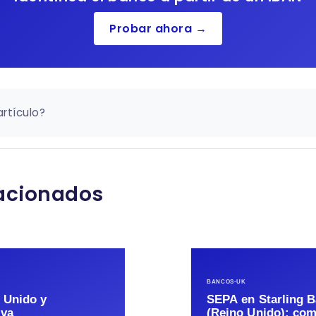
Probar ahora →
artículo?
lacionados