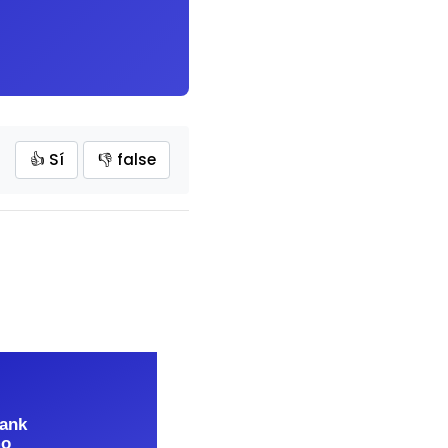
👍 Sí
👎 false