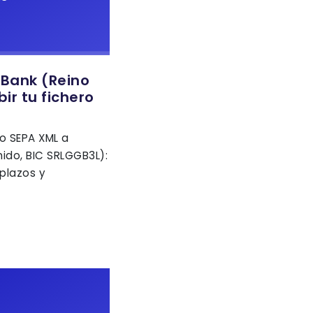
 Bank (Reino
ir tu fichero
o SEPA XML a
nido, BIC SRLGGB3L):
plazos y