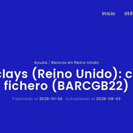
Inicio
Uti
Ayuda
/
Bancos en Reino Unido
lays (Reino Unido): 
fichero (BARCGB22)
Publicado el
2026-01-04
· Actualizado el
2026-08-03