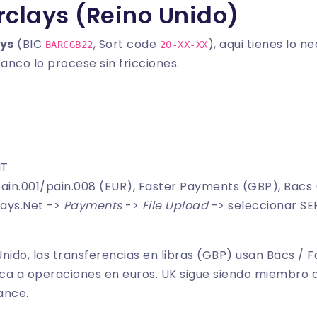
rclays (Reino Unido)
ys
(BIC
, Sort code
), aqui tienes lo n
BARCGB22
20-XX-XX
anco lo procese sin fricciones.
MT
pain.001/pain.008 (EUR), Faster Payments (GBP), Bacs
lays.Net ->
Payments
->
File Upload
-> seleccionar SE
nido, las transferencias en libras (GBP) usan Bacs / 
lica a operaciones en euros. UK sigue siendo miembro
ance.