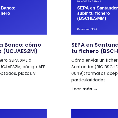
ja Banco: cómo
SEPA en Santand
ro (UCJAES2M)
tu fichero (BSC
hero SEPA XML a
Cómo enviar un ficher
 UCJAES2M, código AEB
Santander (BIC BSCHE
eptados, plazos y
0049): formatos acep
particularidades.
Leer más →