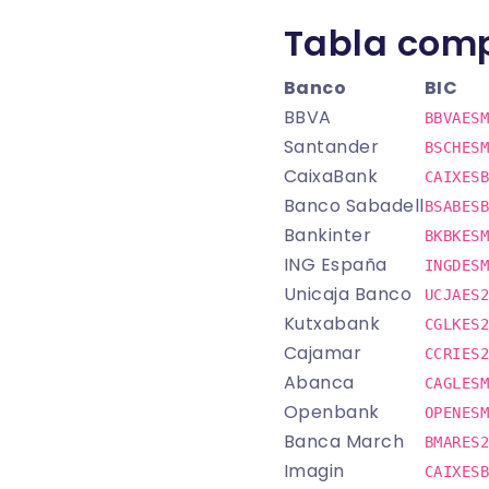
Tabla com
Banco
BIC
BBVA
BBVAESM
Santander
BSCHESM
CaixaBank
CAIXESB
Banco Sabadell
BSABESB
Bankinter
BKBKESM
ING España
INGDESM
Unicaja Banco
UCJAES2
Kutxabank
CGLKES2
Cajamar
CCRIES2
Abanca
CAGLESM
Openbank
OPENESM
Banca March
BMARES2
Imagin
CAIXESB