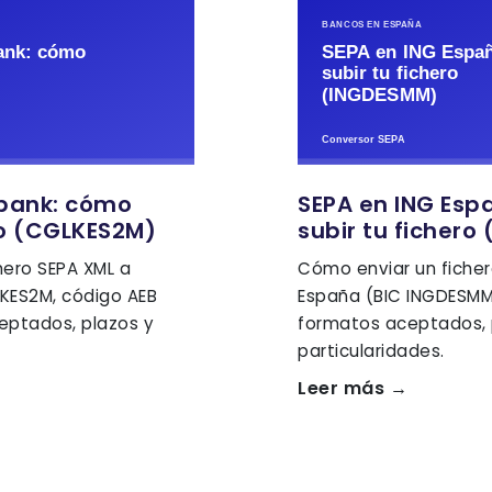
bank: cómo
SEPA en ING Esp
ro (CGLKES2M)
subir tu fichero
hero SEPA XML a
Cómo enviar un ficher
KES2M, código AEB
España (BIC INGDESMM,
eptados, plazos y
formatos aceptados, 
particularidades.
Leer más →