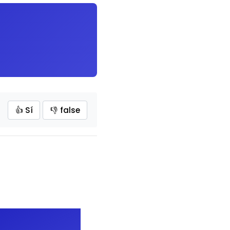
👍 Sí
👎 false