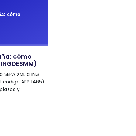
aña: cómo
 (INGDESMM)
o SEPA XML a ING
 código AEB 1465):
plazos y