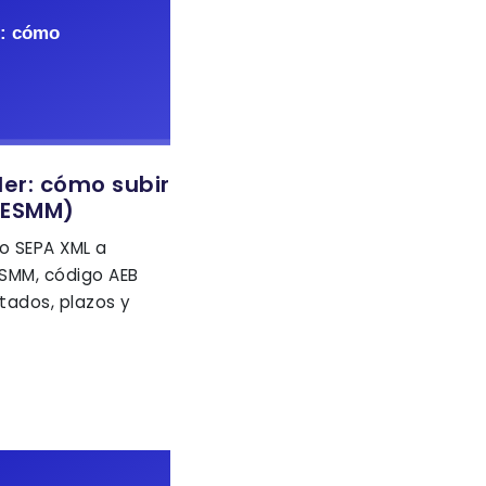
er: cómo subir
HESMM)
o SEPA XML a
SMM, código AEB
tados, plazos y