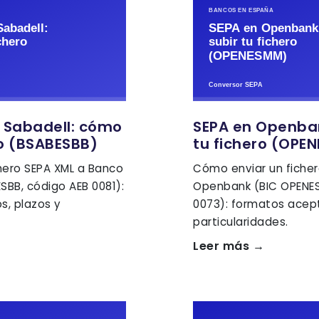
 Sabadell: cómo
SEPA en Openba
ro (BSABESBB)
tu fichero (OPE
hero SEPA XML a Banco
Cómo enviar un ficher
SBB, código AEB 0081):
Openbank (BIC OPENES
, plazos y
0073): formatos acep
particularidades.
Leer más →