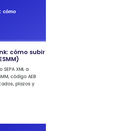
nk: cómo subir
NESMM)
o SEPA XML a
MM, código AEB
tados, plazos y