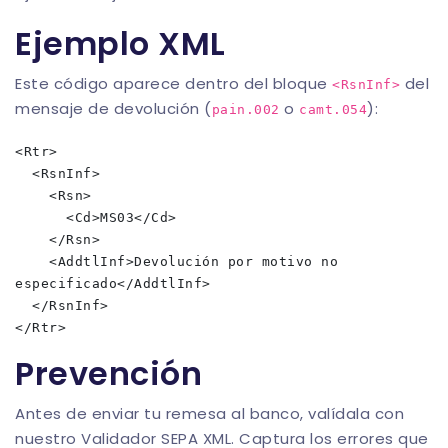
Ejemplo XML
Este código aparece dentro del bloque
del
<RsnInf>
mensaje de devolución (
o
):
pain.002
camt.054
<Rtr>

  <RsnInf>

    <Rsn>

      <Cd>MS03</Cd>

    </Rsn>

    <AddtlInf>Devolución por motivo no 
especificado</AddtlInf>

  </RsnInf>

Prevención
Antes de enviar tu remesa al banco, valídala con
nuestro
Validador SEPA XML
. Captura los errores que