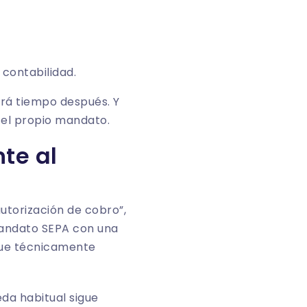
 contabilidad.
tará tiempo después. Y
 el propio mandato.
te al
autorización de cobro”,
mandato SEPA con una
nque técnicamente
eda habitual sigue