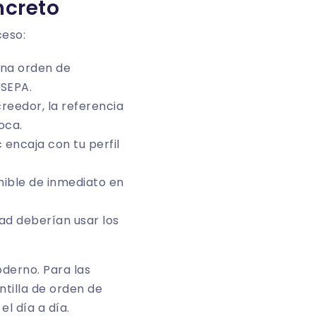
ncreto
ceso:
una orden de
 SEPA.
creedor
, la referencia
oca.
 encaja con tu perfil
nible de inmediato en
ad deberían usar los
oderno. Para las
ntilla de orden de
l día a día.