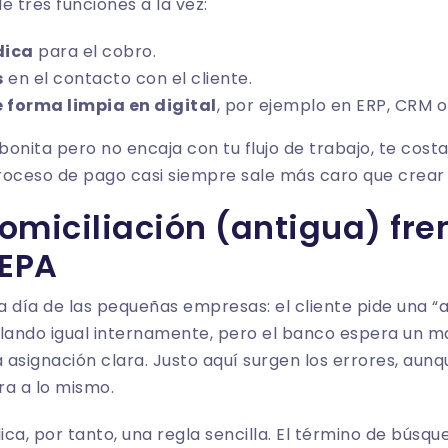
le tres funciones a la vez:
dica
para el cobro.
s
en el contacto con el cliente.
 forma limpia en digital
, por ejemplo en ERP, CRM o
s bonita pero no encaja con tu flujo de trabajo, te cos
roceso de pago casi siempre sale más caro que crear
omiciliación (antigua) fren
EPA
 a día de las pequeñas empresas: el cliente pide una “
blando igual internamente, pero el banco espera un 
a asignación clara. Justo aquí surgen los errores, au
ra a lo mismo.
ica, por tanto, una regla sencilla. El término de búsqu