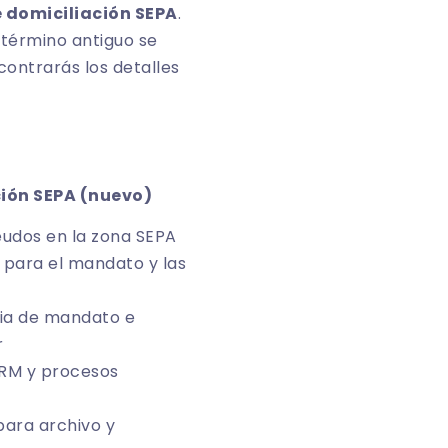
domiciliación SEPA
.
 término antiguo se
contrarás los detalles
ión SEPA (nuevo)
eudos en la zona SEPA
s para el mandato y las
cia de mandato e
r
CRM y procesos
para archivo y