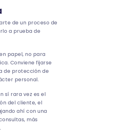
a
parte de un proceso de
arlo a prueba de
 en papel, no para
ica. Conviene fijarse
ca de protección de
ácter personal.
 sí rara vez es el
n del cliente, el
ajando ahí con una
consultas, más
.