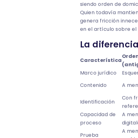
siendo orden de domici
Quien todavía mantien
genera fricción inneces
en el artículo sobre el
La diferenci
Orden
Característica
(anti
Marco jurídico
Esque
Contenido
A men
Con fr
Identificación
refere
Capacidad de
A men
proceso
digita
A menu
Prueba