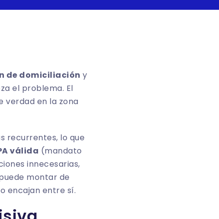
en de domiciliación
y
za el problema. El
e verdad en la zona
as recurrentes, lo que
PA válida
(mandato
ciones innecesarias,
e puede montar de
o encajan entre sí.
isiva