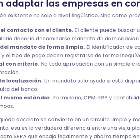
n adaptar las empresas en co
n existente no solo a nivel lingüístico, sino como pro
el contacto con el cliente.
El cliente puede buscar 
mulario debería denominarse mandato de domiciliación
 del mandato de forma limpia.
El
identificador de a
y el tipo de pago deben registrarse de forma inequív
l con criterio.
No toda aprobación con un simple clic
ntación.
la localización.
Un mandato solo ayuda si está dispo
sulta del banco.
al mismo estándar.
Formulario, CRM, ERP y contabilid
mpos.
queda obsoleto se convierte en un circuito limpio y m
o, esa es la verdadera diferencia entre una vieja pla
dato SEPA que encaja legalmente y ahorra tiempo en e