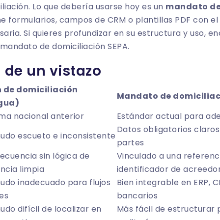
liación. Lo que debería usarse hoy es un
mandato de 
e formularios, campos de CRM o plantillas PDF con el
aria. Si quieres profundizar en su estructura y uso, en
mandato de domiciliación SEPA
.
a de un vistazo
 de domiciliación
Mandato de domiciliac
gua)
ma nacional anterior
Estándar actual para ad
Datos obligatorios claro
udo escueto e inconsistente
partes
ecuencia sin lógica de
Vinculado a una referen
ncia limpia
identificador de acreedo
udo inadecuado para flujos
Bien integrable en ERP, 
les
bancarios
do difícil de localizar en
Más fácil de estructurar 