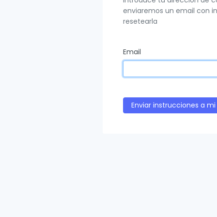
Introduce tu dirección de c
enviaremos un email con in
resetearla
Email