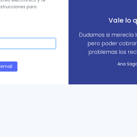
orreo electrónico y te
strucciones para
Vale lo 
Dudamos si merecía l
pero poder cobrar
problemas los reci
Ana Sagas